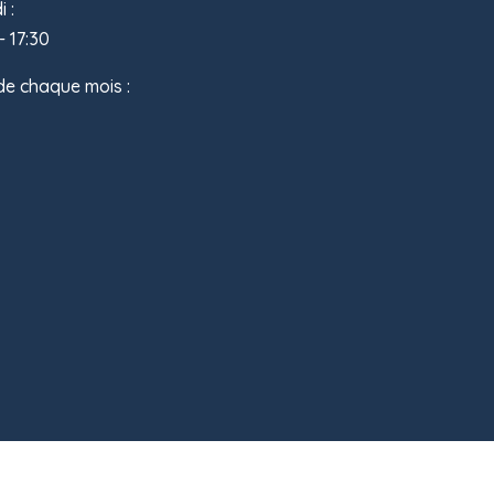
 :
- 17:30
de chaque mois :
istration interne