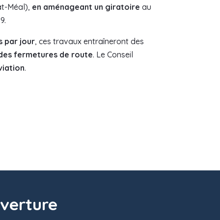
at-Méal),
en aménageant un giratoire
au
9.
s par jour
, ces travaux entraîneront des
t des fermetures de route
. Le Conseil
viation
.
uverture